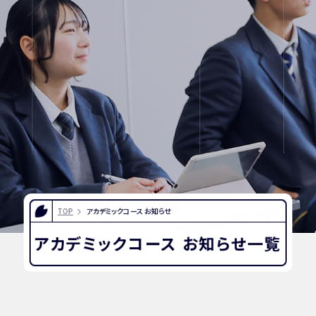
INFORMATION
OTHERS
インスタグラム
デジタルパンフレッ
ト
ユネスコ・スクー
教職員採用
TOP
アカデミックコース お知らせ
ル
アカデミックコース お知らせ一覧
入試相談用紙
プライバシーポリ
シー