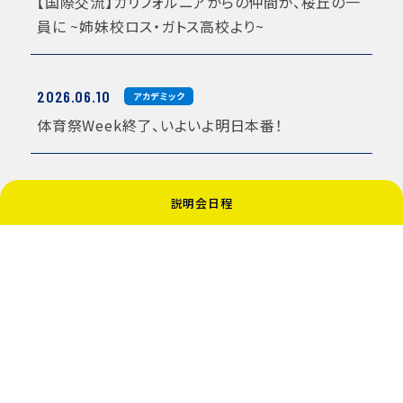
【国際交流】カリフォルニアからの仲間が、桜丘の一
員に ~姉妹校ロス・ガトス高校より~
2026.06.10
アカデミック
体育祭Week終了、いよいよ明日本番！
2026.05.11
アカデミック
説明会日程
高３東北研修〜松島・仙台班別自主研修〜
2026.05.09
アカデミック
高３東北研修〜東日本大震災から災害や防災を考
える〜