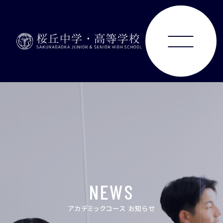
ABOUT
JUNIOR HIGH SCHOOL
SENIOR HIGH SCHOOL
SCHOOL LIFE
NEWS
ACHIEVEMENTS
アカデミックコース お知らせ
FOR EXAMINEES