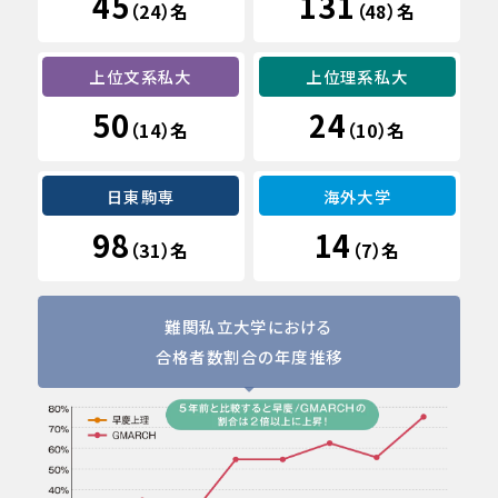
45
131
（
）名
（
）名
24
48
上位文系私大
上位理系私大
50
24
（
）名
（
）名
14
10
日東駒専
海外大学
98
14
（
）名
（
）名
31
7
難関私立大学における
合格者数割合の年度推移