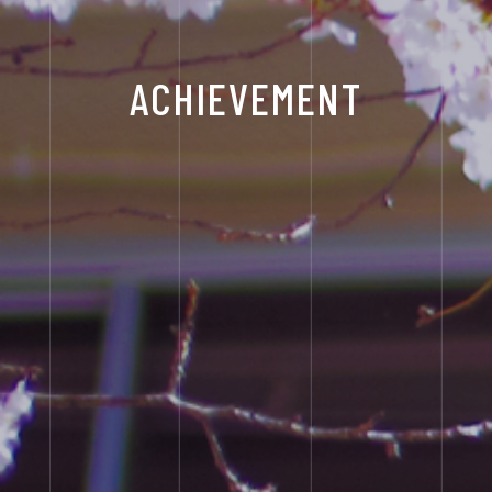
イ
デ
ACHIEVEMENT
ン
ジ
ス
タ
タ
ル
グ
パ
ラ
ン
ム
フ
レ
ッ
ト
ユ
教
ネ
職
ス
員
コ・
採
ス
用