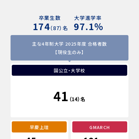
卒業生数
大学進学率
174
97.1％
（87）名
主な4年制大学 2025年度 合格者数
【現役生のみ】
国公立・大学校
41
（
）名
14
早慶上理
GMARCH