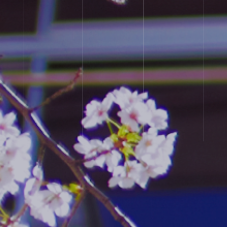
ク
ー
ル
入
プ
試
ラ
相
イ
談
バ
用
シ
紙
ー
ポ
リ
シ
ー