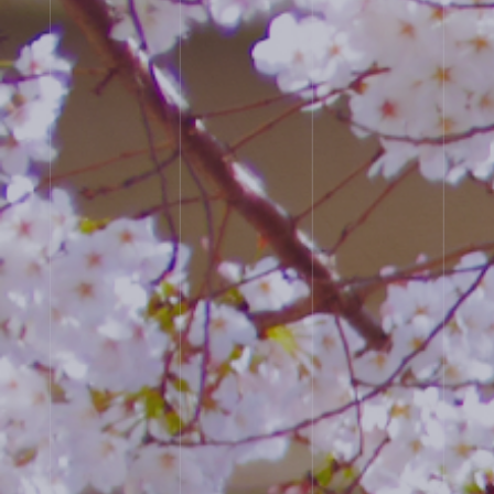
JUNIOR HIGH SCHOOL
SENIOR HIGH SCHOOL
SCHOOL LIFE
ACHIEVEMENTS
FOR EXAMINEES
INFORMATION
OTHERS