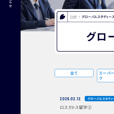
FOR EXAMINEES
INFOR
入試情報
お問い合
TOP
グローバルスタディーズ
よくある質問
資料請求
アクセス
グロ
全て
スーパー
ク
2026.02.12
グローバルスタディ
ロスガトス留学②