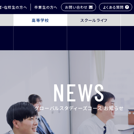
お問い合わせ
よくある質問
者・在校生の方へ
卒業生の方へ
高等学校
スクールライフ
OL
SENIOR HIGH SCHOOL
SCHOOL 
3年間の学びの概要
桜丘生の1日
コース紹介
多彩な学びス
探究学習
部活動紹介
英語教育
年間行事
NEWS
ICT教育
研修旅行
進路指導
制服紹介
進学サポート
施設紹介
グローバルスタディーズコース お知らせ
ムービーチャ