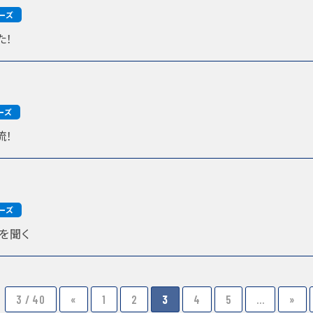
ーズ
た！
ーズ
流！
ーズ
を聞く
3 / 40
«
1
2
3
4
5
...
»
ユネスコ・スクール
教職