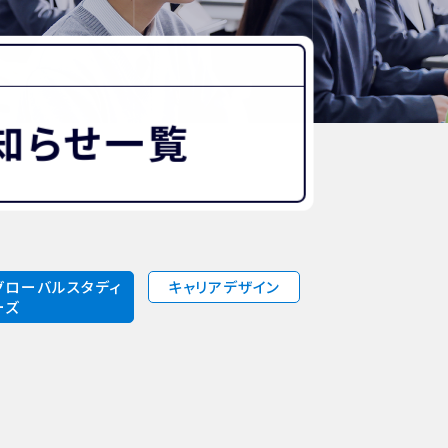
“好き”から始まる未来への学び
探究Report.
ナゼ？×自分
WHY桜丘?
知らせ一覧
ムービーチャンネル
グローバルスタディ
キャリアデザイン
ーズ