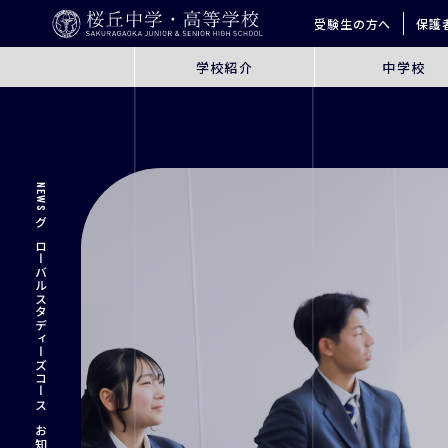
受験生の方へ
保護
学校紹介
中学校
ABOUT
JUNIOR HIGH SCHO
桜丘とは
6年間の学びの概要
NEWS
指導方針
探究学習
英語教育
グローバルスタディーズコース お知らせ
ICT教育
進学サポート