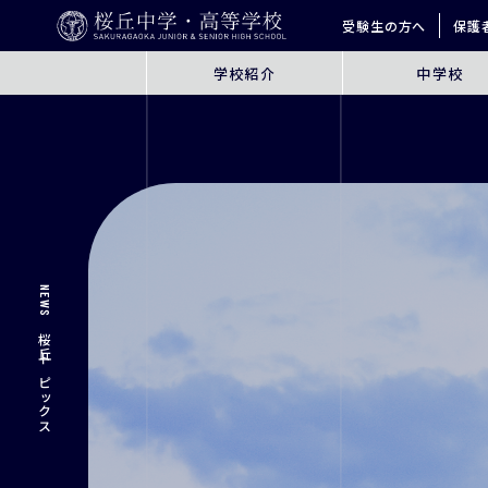
受験生の方へ
保護
学校紹介
中学校
ABOUT
JUNIOR HIGH SCHO
桜丘とは
6年間の学びの概要
指導方針
探究学習
英語教育
ICT教育
NEWS
進学サポート
桜丘トピックス