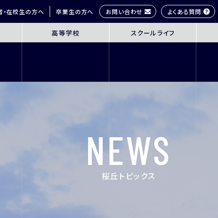
お問い合わせ
よくある質問
者・在校生の方へ
卒業生の方へ
高等学校
スクールライフ
OL
SENIOR HIGH SCHOOL
SCHOOL 
3年間の学びの概要
桜丘生の1日
コース紹介
多彩な学びス
探究学習
部活動紹介
英語教育
年間行事
NEWS
ICT教育
研修旅行
進路指導
制服紹介
進学サポート
施設紹介
桜丘トピックス
ムービーチャ