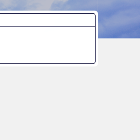
“好き”から始まる未来への学び
探究Report.
ナゼ？×自分
WHY桜丘?
ムービーチャンネル