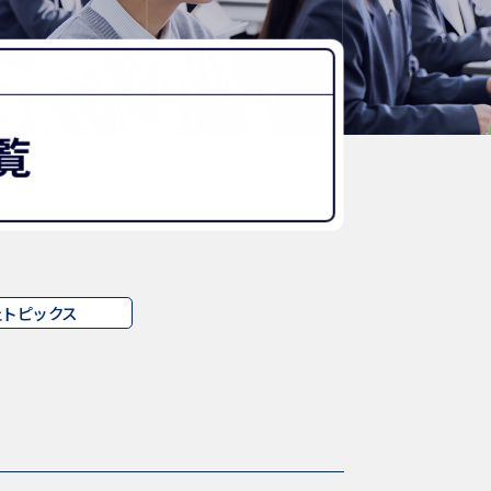
“好き”から始まる未来への学び
探究Report.
ナゼ？×自分
WHY桜丘?
覧
ムービーチャンネル
丘トピックス