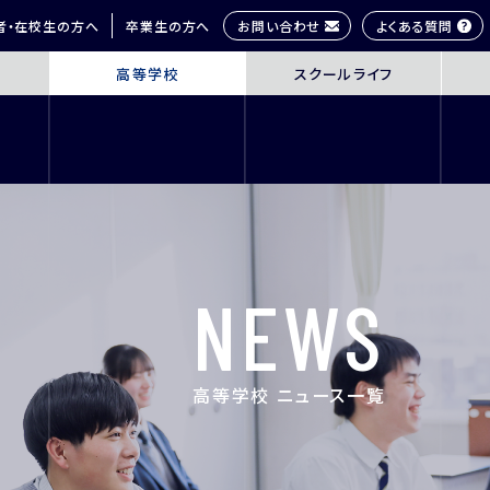
お問い合わせ
よくある質問
者・在校生の方へ
卒業生の方へ
高等学校
スクールライフ
OL
SENIOR HIGH SCHOOL
SCHOOL 
3年間の学びの概要
桜丘生の1日
コース紹介
多彩な学びス
探究学習
部活動紹介
英語教育
年間行事
NEWS
ICT教育
研修旅行
進路指導
制服紹介
進学サポート
施設紹介
高等学校 ニュース一覧
ムービーチャ