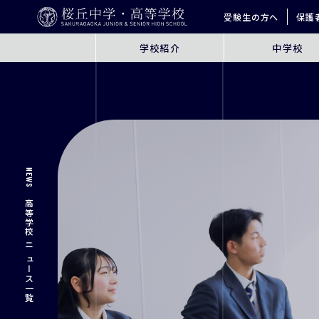
受験生の方へ
保護
学校紹介
中学校
ABOUT
JUNIOR HIGH SCHO
桜丘とは
6年間の学びの概要
指導方針
探究学習
英語教育
NEWS
ICT教育
進学サポート
高等学校 ニュース一覧