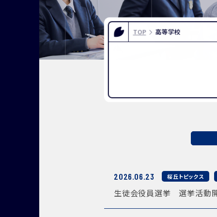
FOR EXAMINEES
INFOR
入試情報
お問い合
TOP
高等学校
よくある質問
資料請求
アクセス
2026.06.23
桜丘トピックス
生徒会役員選挙 選挙活動開