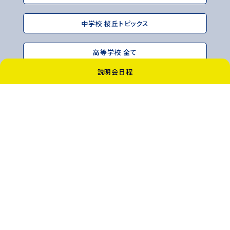
中学校 桜丘トピックス
高等学校 全て
説明会日程
高等学校 お知らせ
高等学校 桜丘トピックス
〒114-8554 東京都北区滝野川1-51-12
TEL：03-3910-6161（代表）
FAX：03-3949-0677
Copyright（C）Sakuragaoka Junior & Senior High School All Rights Reserved.