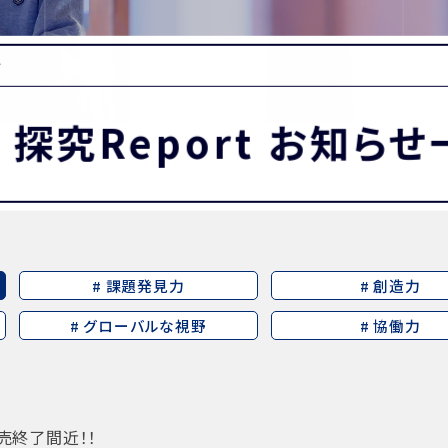
MATION
卒業生の方へ
保護者・在校生の方へ
わせ
せ
探究Report お知ら
# 課題発見力
# 創造力
# グローバルな視野
# 協働力
売終了間近！！