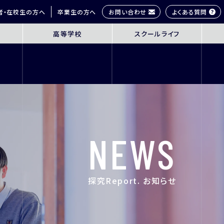
お問い合わせ
よくある質問
者・在校生の方へ
卒業生の方へ
高等学校
スクールライフ
OL
SENIOR HIGH SCHOOL
SCHOOL 
3年間の学びの概要
桜丘生の1日
コース紹介
多彩な学びス
探究学習
部活動紹介
英語教育
年間行事
NEWS
ICT教育
研修旅行
進路指導
制服紹介
進学サポート
施設紹介
探究Report. お知らせ
ムービーチャ