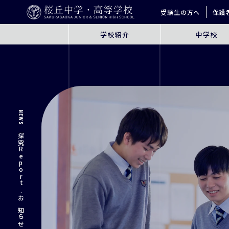
受験生の方へ
保護
学校紹介
中学校
ABOUT
JUNIOR HIGH SCHO
桜丘とは
6年間の学びの概要
指導方針
探究学習
NEWS
英語教育
ICT教育
探究Report. お知らせ
進学サポート