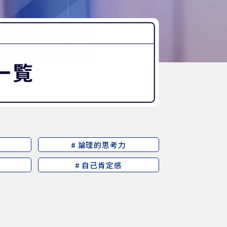
“好き”から始まる未来への学び
探究Report.
ナゼ？×自分
WHY桜丘?
せ一覧
ムービーチャンネル
# 論理的思考力
# 自己肯定感