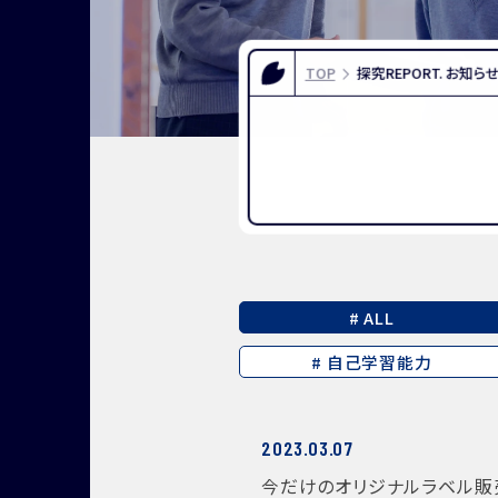
FOR EXAMINEES
INFOR
入試情報
お問い合
TOP
探究REPORT. お知ら
よくある質問
資料請求
アクセス
# ALL
# 自己学習能力
2023.03.07
今だけのオリジナルラベル販