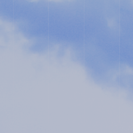
ム
フレッ
ト
ユネス
教職
コ・ス
員採
クール
用
入試
プライ
相談
バシー
用紙
ポリシ
ー