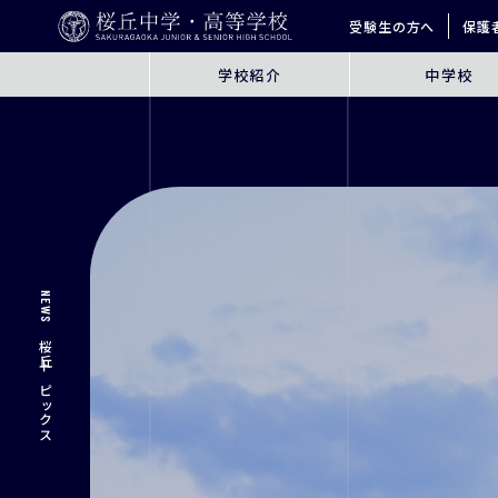
受験生の方へ
保護
学校紹介
中学校
ABOUT
JUNIOR HIGH SCHO
桜丘とは
6年間の学びの概要
指導方針
探究学習
英語教育
ICT教育
NEWS
進学サポート
桜丘トピックス