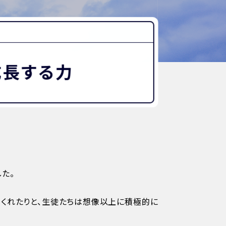
“好き”から始まる未来への学び
探究Report.
ナゼ？×自分
WHY桜丘?
成長する力
ムービーチャンネル
た。
てくれたりと、生徒たちは想像以上に積極的に