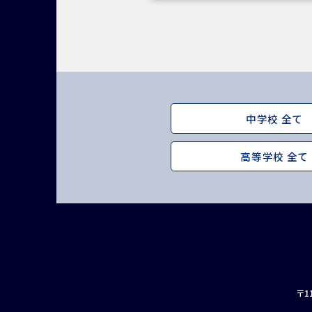
中学校 全て
高等学校 全て
インスタグラム
デジタルパンフレット
〒1