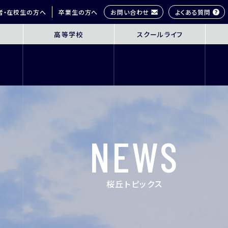
お問い合わせ
よくある質問
者・在校生の方へ
卒業生の方へ
高等学校
スクールライフ
OL
SENIOR HIGH SCHOOL
SCHOOL 
3年間の学びの概要
桜丘生の1日
コース紹介
多彩な学びス
探究学習
部活動紹介
英語教育
年間行事
NEWS
ICT教育
研修旅行
進路指導
制服紹介
進学サポート
施設紹介
桜丘トピックス
ムービーチャ