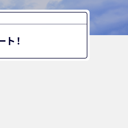
“好き”から始まる未来への学び
探究Report.
ナゼ？×自分
WHY桜丘?
ート！
ムービーチャンネル