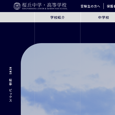
受験生の方へ
保護
学校紹介
中学校
ABOUT
JUNIOR HIGH SCHO
桜丘とは
6年間の学びの概要
指導方針
探究学習
英語教育
ICT教育
NEWS
進学サポート
桜丘トピックス