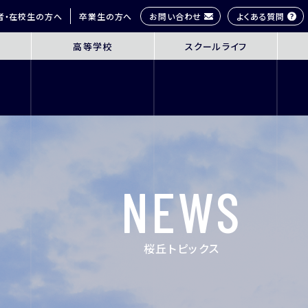
お問い合わせ
よくある質問
者・在校生の方へ
卒業生の方へ
高等学校
スクールライフ
OL
SENIOR HIGH SCHOOL
SCHOOL 
3年間の学びの概要
桜丘生の1日
コース紹介
多彩な学びス
探究学習
部活動紹介
英語教育
年間行事
NEWS
ICT教育
研修旅行
進路指導
制服紹介
進学サポート
施設紹介
桜丘トピックス
ムービーチャ