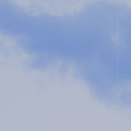
スタ
タル
グラ
パン
ム
フレ
ット
ユネ
教職
ス
員採
コ・
用
スク
ール
入試
プラ
相談
イバ
用紙
シー
ポリ
シー