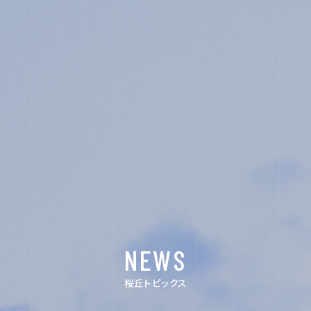
SENIOR HIGH SCHOOL
SCHOOL LIFE
ACHIEVEMENTS
FOR EXAMINEES
INFORMATION
OTHERS
NEWS
桜丘トピックス
イン
デジ