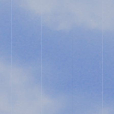
入
試
相
談
用
紙