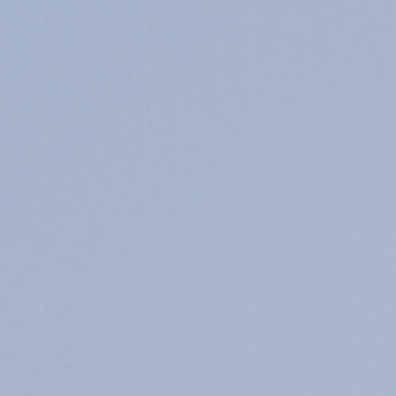
FOR EXAMINEES
INFORMATION
OTHERS
イ
ン