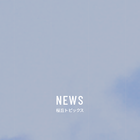
ス
タ
グ
ラ
ム
ユ
ネ
ス
NEWS
コ・
ス
桜丘トピックス
ク
ー
ル