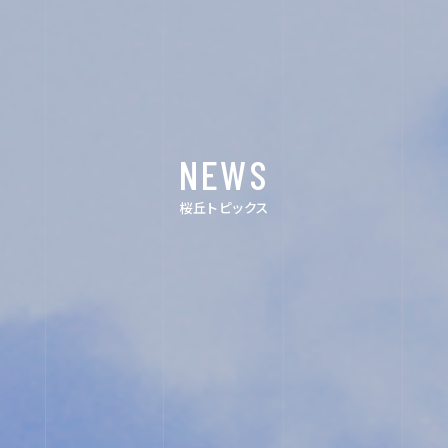
コ・
ス
ク
ー
ル
入
NEWS
試
相
桜丘トピックス
談
用
紙