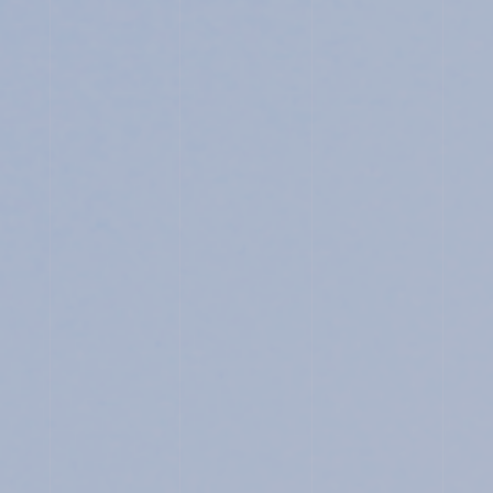
イ
ン
ス
タ
グ
ラ
ム
ユ
ネ
ス