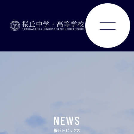
ABOUT
JUNIOR HIGH SCHOOL
SENIOR HIGH SCHOOL
SCHOOL LIFE
NEWS
ACHIEVEMENTS
桜丘トピックス