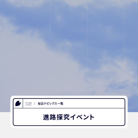
FOR EXAMINEES
INFORMATION
OTHERS
インスタグラム
デジタルパンフレ
ット
ユネスコ・スクー
教職員採用
ル
TOP
桜丘トピックス一覧
入試相談用紙
プライバシーポリ
進路探究イベント
シー