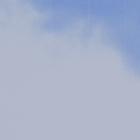
コ・
ス
ク
ー
ル
入
試
相
談
用
紙