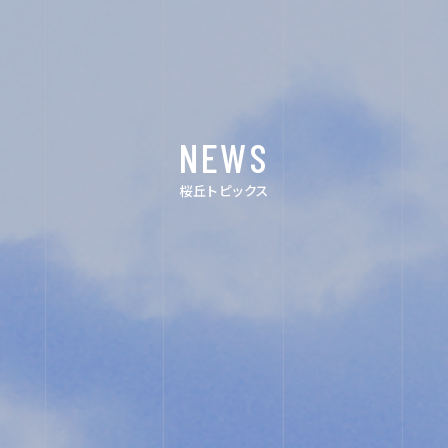
イ
ン
NEWS
ス
タ
桜丘トピックス
グ
ラ
ム
ユ
ネ
ス