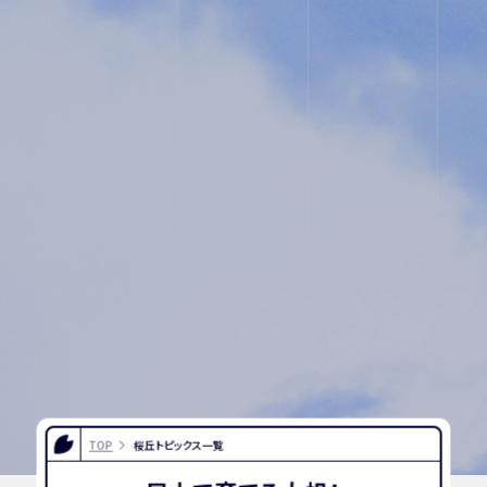
スクール
用
入試相談
プライバ
用紙
シーポリ
シー
TOP
桜丘トピックス一覧