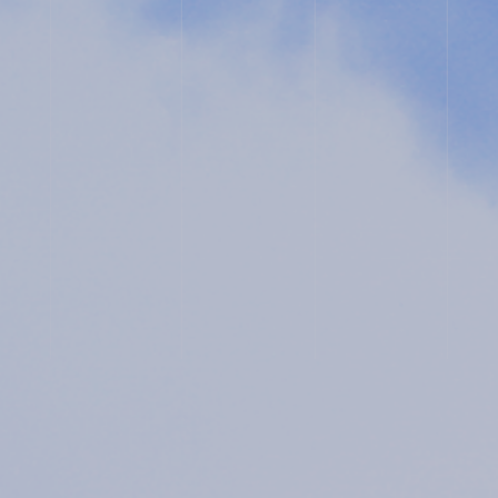
ス
用
ク
ー
ル
入
プ
試
ラ
相
イ
談
バ
用
シ
紙
ー
ポ
リ
シ
ー