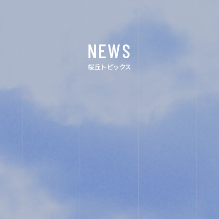
イ
デ
NEWS
ン
ジ
ス
タ
桜丘トピックス
タ
ル
グ
パ
ラ
ン
ム
フ
レ
ッ
ト
ユ
教
ネ
職
ス
員
コ・
採