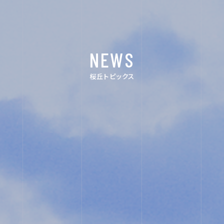
イ
デ
NEWS
ン
ジ
ス
タ
桜丘トピックス
タ
ル
グ
パ
ラ
ン
ム
フ
レ
ッ
ト
ユ
教
ネ
職
ス
員
コ・
採