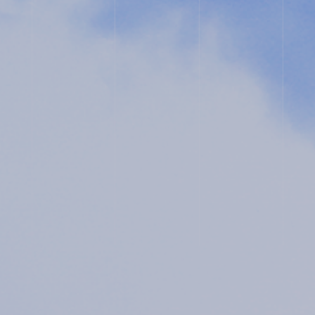
ス
用
ク
ー
ル
入
プ
試
ラ
相
イ
談
バ
用
シ
紙
ー
ポ
リ
シ
ー