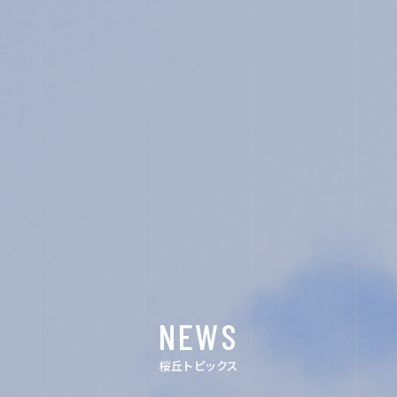
OTHERS
イ
ン
ス
タ
グ
ラ
NEWS
ム
桜丘トピックス