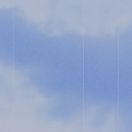
ユ
ネ
ス
コ・
ス
ク
ー
ル
入
試
相
談
用
紙