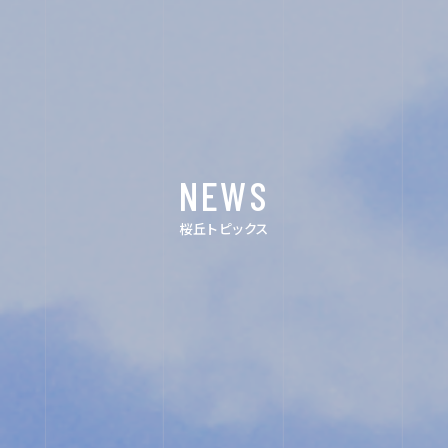
ラ
ム
ユ
NEWS
ネ
ス
桜丘トピックス
コ・
ス
ク
ー
ル
入
試
相