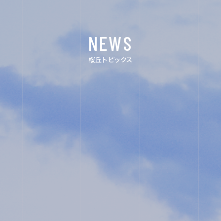
ACHIEVEMENTS
FOR EXAMINEES
NEWS
INFORMATION
桜丘トピックス
OTHERS
インスタグラ
デジタルパン
ム
フレット
ユネスコ・ス
教職員採用
クール
入試相談用紙
プライバシー
ポリシー