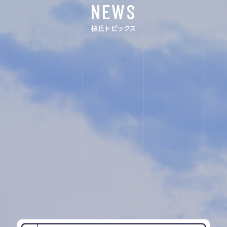
NEWS
FOR EXAMINEES
桜丘トピックス
INFORMATION
OTHERS
インスタグラム
デジタルパンフ
レット
ユネスコ・スク
教職員採用
ール
入試相談用紙
プライバシーポ
リシー