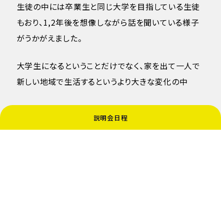
生徒の中には卒業生と同じ大学を目指している生徒
もおり、1,2年後を想像しながら話を聞いている様子
がうかがえました。
大学生になるということだけでなく、家を出て一人で
新しい地域で生活するというより大きな変化の中
大学生活を送る先輩たちの話を聞ける貴重な機会と
説明会日程
なりました。
先輩たちからは、一人暮らしをすることで掃除や洗濯
なども自分でしなければならない状況となり、改めて
親への感謝の気持ちが芽生え、
実家に戻った時には手伝いをするようになったという