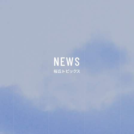
イ
ン
ス
NEWS
タ
グ
桜丘トピックス
ラ
ム
ユ
ネ