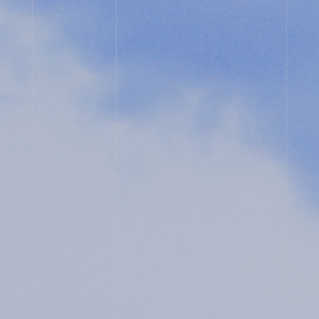
ス
コ・
ス
ク
ー
ル
入
試
相
談
用
紙