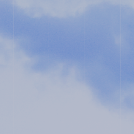
スタ
タル
グラ
パン
ム
フレ
ット
ユネ
教職
ス
員採
コ・
用
スク
ール
入試
プラ
相談
イバ
用紙
シー
ポリ
シー