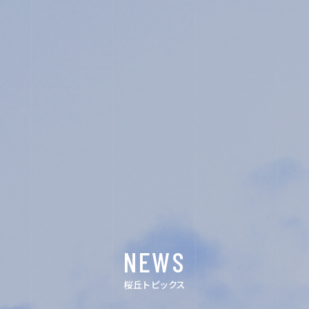
SENIOR HIGH SCHOOL
SCHOOL LIFE
ACHIEVEMENTS
FOR EXAMINEES
INFORMATION
OTHERS
NEWS
桜丘トピックス
イン
デジ