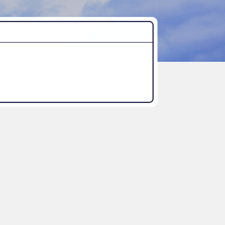
“好き”から始まる未来への学び
探究Report.
ナゼ？×自分
WHY桜丘?
ムービーチャンネル