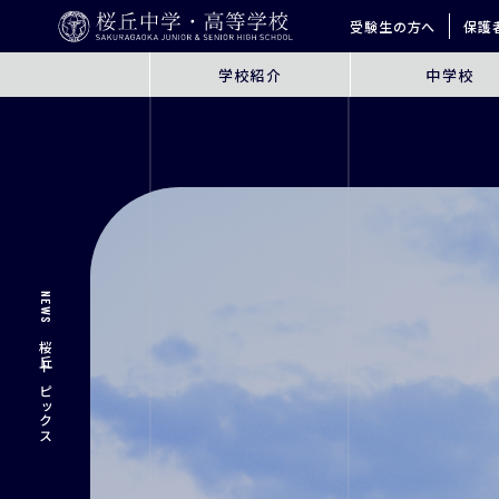
受験生の方へ
保護
学校紹介
中学校
ABOUT
JUNIOR HIGH SCHO
桜丘とは
6年間の学びの概要
指導方針
探究学習
英語教育
ICT教育
NEWS
進学サポート
桜丘トピックス