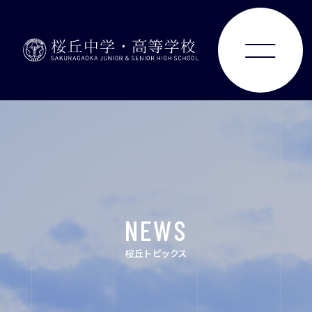
ABOUT
JUNIOR HIGH SCHOOL
SENIOR HIGH SCHOOL
NEWS
SCHOOL LIFE
桜丘トピックス
ACHIEVEMENTS
FOR EXAMINEES