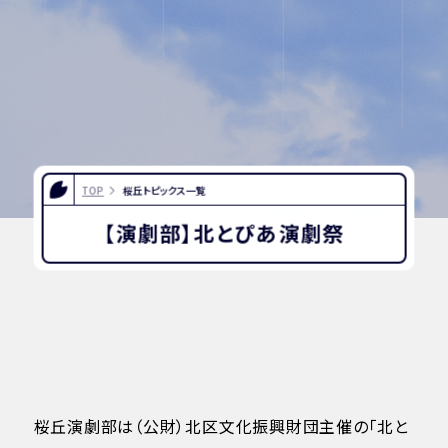
INFORMATION
OTHERS
TOP
桜丘トピックス一覧
インスタグラム
デジタルパンフレッ
ト
【演劇部】北とぴあ演劇祭
ユネスコ・スクール
教職員採用
入試相談用紙
プライバシーポリシ
ー
桜丘演劇部は（公財）北区文化振興財団主催の「北と