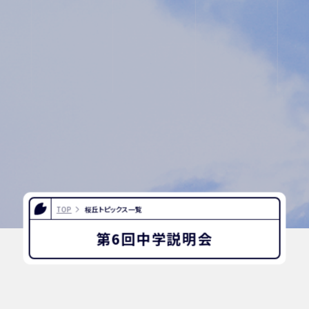
入試相談用
プライバシ
紙
ーポリシー
TOP
桜丘トピックス一覧
第6回中学説明会