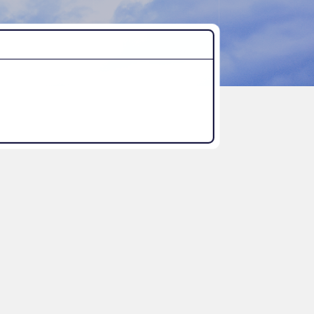
“好き”から始まる未来への学び
探究Report.
ナゼ？×自分
WHY桜丘?
ムービーチャンネル