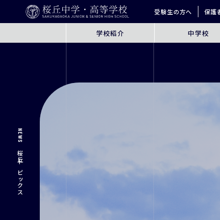
受験生の方へ
保護
学校紹介
中学校
ABOUT
JUNIOR HIGH SCHO
桜丘とは
6年間の学びの概要
指導方針
探究学習
英語教育
ICT教育
NEWS
進学サポート
桜丘トピックス