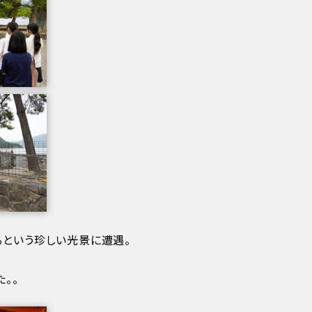
るという珍しい光景に遭遇。
。。