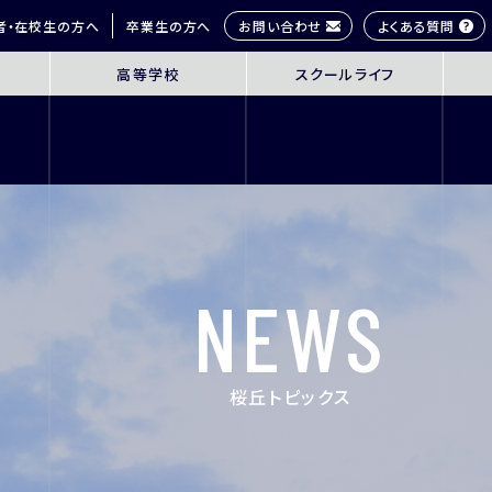
お問い合わせ
よくある質問
者・在校生の方へ
卒業生の方へ
高等学校
スクールライフ
OL
SENIOR HIGH SCHOOL
SCHOOL 
3年間の学びの概要
桜丘生の1日
コース紹介
多彩な学びス
探究学習
部活動紹介
英語教育
年間行事
NEWS
ICT教育
研修旅行
進路指導
制服紹介
進学サポート
施設紹介
桜丘トピックス
ムービーチャ