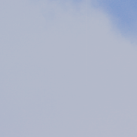
ク
ー
ル
入
プ
試
ラ
相
イ
談
バ
用
シ
紙
ー
ポ
リ
シ
ー