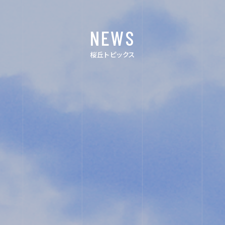
イ
デ
NEWS
ン
ジ
桜丘トピックス
ス
タ
タ
ル
グ
パ
ラ
ン
ム
フ
レ
ッ
ト
ユ
教
ネ
職
ス
員
コ・
採
ス
用