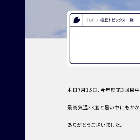
FOR EXAMINEES
INFOR
入試情報
お問い合
TOP
桜丘トピックス一覧
よくある質問
資料請求
アクセス
本日7月15日、今年度第3回目
最高気温33度と暑い中にもかか
ありがとうございました。