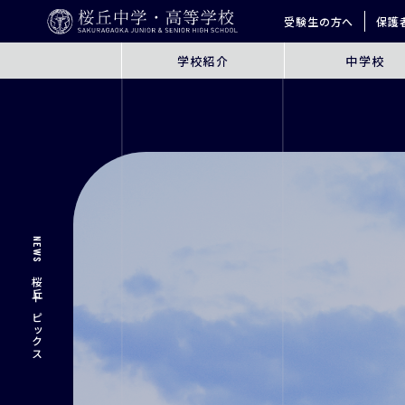
受験生の方へ
保護
学校紹介
中学校
ABOUT
JUNIOR HIGH SCHO
桜丘とは
6年間の学びの概要
指導方針
探究学習
英語教育
ICT教育
NEWS
進学サポート
桜丘トピックス