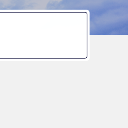
“好き”から始まる未来への学び
探究Report.
ナゼ？×自分
WHY桜丘?
ムービーチャンネル