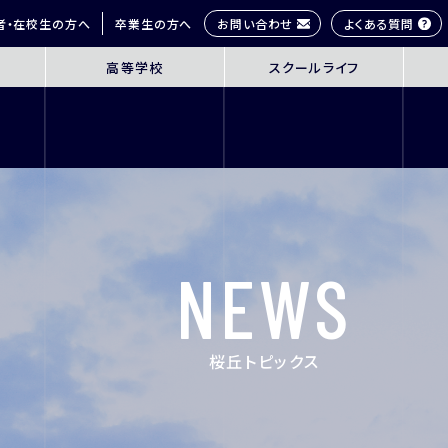
お問い合わせ
よくある質問
者・在校生の方へ
卒業生の方へ
高等学校
スクールライフ
OL
SENIOR HIGH SCHOOL
SCHOOL 
3年間の学びの概要
桜丘生の1日
コース紹介
多彩な学びス
探究学習
部活動紹介
英語教育
年間行事
NEWS
ICT教育
研修旅行
進路指導
制服紹介
進学サポート
施設紹介
桜丘トピックス
ムービーチャ