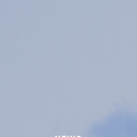
OTHERS
イ
ン
ス
タ
グ
ラ
ム