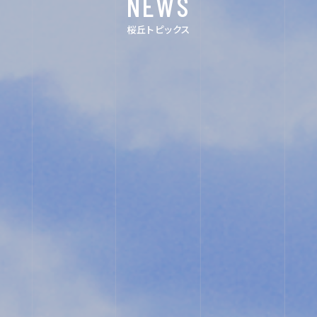
NEWS
桜丘トピックス
ユ
ネ
ス
コ・
ス
ク
ー
ル
入
試
相
談
用
紙