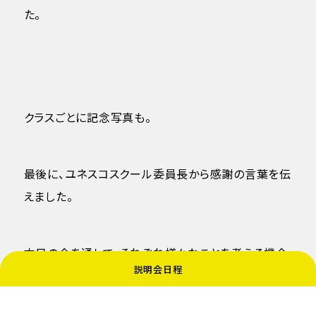
た。
クラスごとに記念写真も。
最後に、ユネスコスクール委員長から感謝の言葉を伝
えました。
本日の会を通して、それぞれ様々なことを考える機会
説明会日程
になりました。
学んだことを胸に、来週実際に東北を訪問した際に、