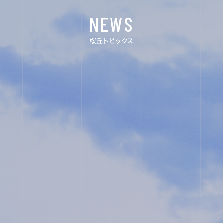
NEWS
FOR EXAMINEES
桜丘トピックス
INFORMATION
OTHERS
インスタグラム
デジタルパンフ
レット
ユネスコ・スク
教職員採用
ール
入試相談用紙
プライバシーポ
リシー