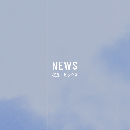
グ
ラ
ム
ユ
ネ
NEWS
ス
桜丘トピックス
コ・
ス
ク
ー
ル
入
試