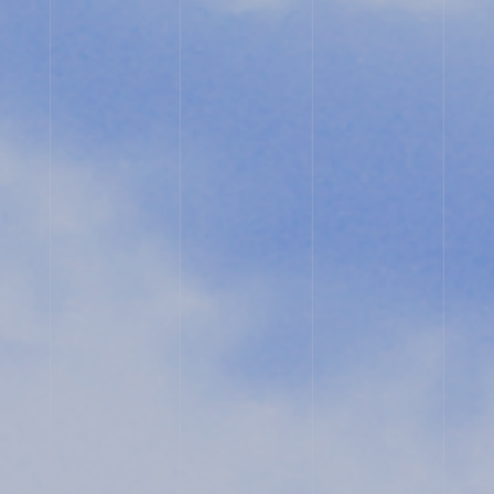
相
談
用
紙