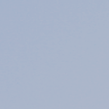
FOR EXAMINEES
INFORMATION
OTHERS
イ
ン
ス
タ