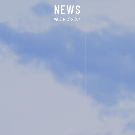
NEWS
FOR EXAMINEES
桜丘トピックス
INFORMATION
OTHERS
インスタグラム
デジタルパンフ
レット
ユネスコ・スク
教職員採用
ール
入試相談用紙
プライバシーポ
リシー