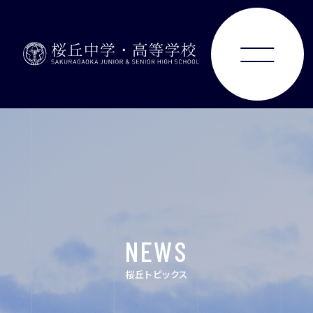
ABOUT
JUNIOR HIGH SCHOOL
SENIOR HIGH SCHOOL
SCHOOL LIFE
NEWS
ACHIEVEMENTS
桜丘トピックス
FOR EXAMINEES