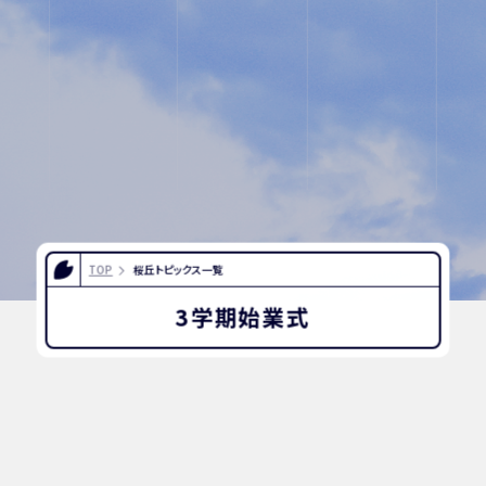
INFORMATION
OTHERS
インスタグラム
デジタルパンフレッ
ト
TOP
桜丘トピックス一覧
ユネスコ・スクール
教職員採用
3学期始業式
入試相談用紙
プライバシーポリシ
ー