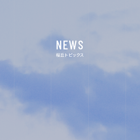
ACHIEVEMENTS
FOR EXAMINEES
NEWS
INFORMATION
桜丘トピックス
OTHERS
インスタグラ
デジタルパ
ム
ンフレット
ユネスコ・ス
教職員採用
クール
入試相談用
プライバシ