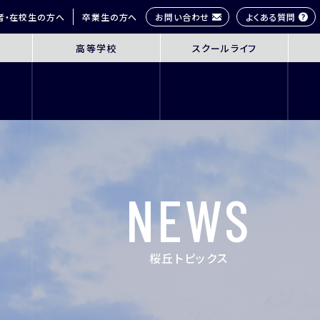
お問い合わせ
よくある質問
者・在校生の方へ
卒業生の方へ
高等学校
スクールライフ
OL
SENIOR HIGH SCHOOL
SCHOOL 
3年間の学びの概要
桜丘生の1日
コース紹介
多彩な学びス
探究学習
部活動紹介
英語教育
年間行事
NEWS
ICT教育
研修旅行
進路指導
制服紹介
進学サポート
施設紹介
桜丘トピックス
ムービーチャ