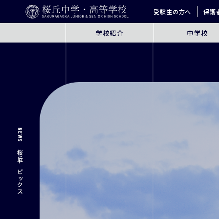
受験生の方へ
保護
学校紹介
中学校
ABOUT
JUNIOR HIGH SCHO
桜丘とは
6年間の学びの概要
指導方針
探究学習
英語教育
ICT教育
NEWS
進学サポート
桜丘トピックス