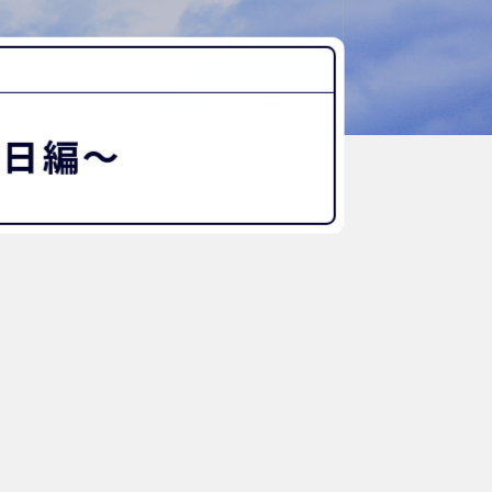
“好き”から始まる未来への学び
探究Report.
ナゼ？×自分
WHY桜丘?
初日編〜
ムービーチャンネル