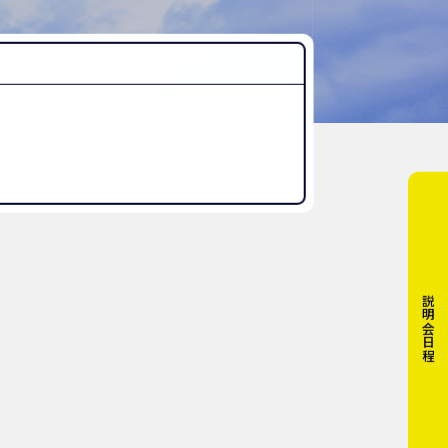
“好き”から始まる未来への学び
探究Report.
ナゼ？×自分
WHY桜丘?
ムービーチャンネル
説明会日程