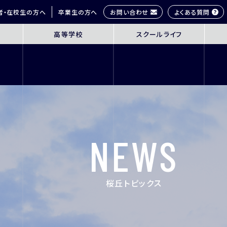
お問い合わせ
よくある質問
者・在校生の方へ
卒業生の方へ
高等学校
スクールライフ
OL
SENIOR HIGH SCHOOL
SCHOOL 
3年間の学びの概要
桜丘生の1日
コース紹介
多彩な学びス
探究学習
部活動紹介
英語教育
年間行事
NEWS
ICT教育
研修旅行
進路指導
制服紹介
進学サポート
施設紹介
桜丘トピックス
ムービーチャ