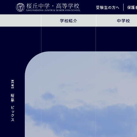
受験生の方へ
保護
学校紹介
中学校
ABOUT
JUNIOR HIGH SCHO
桜丘とは
6年間の学びの概要
指導方針
探究学習
英語教育
ICT教育
NEWS
進学サポート
桜丘トピックス