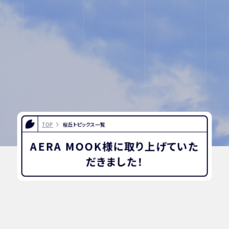
INFORMATION
OTHERS
インスタグラム
デジタルパンフレッ
ト
TOP
桜丘トピックス一覧
ユネスコ・スクール
教職員採用
AERA MOOK様に取り上げていた
入試相談用紙
プライバシーポリシ
だきました！
ー