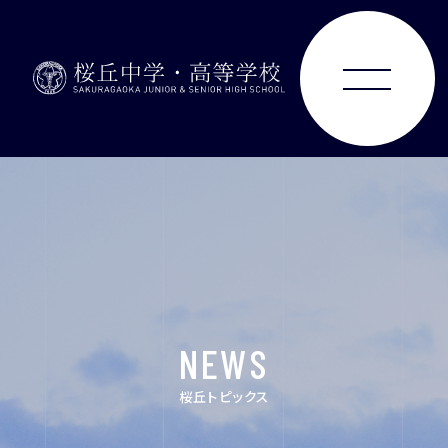
ABOUT
JUNIOR HIGH SCHOOL
SENIOR HIGH SCHOOL
SCHOOL LIFE
NEWS
ACHIEVEMENTS
桜丘トピックス
FOR EXAMINEES