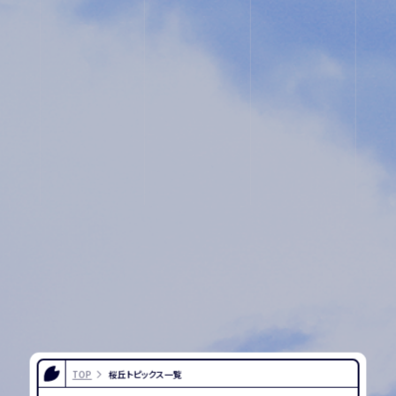
ユネスコ・
教職員採
スクール
用
入試相談
プライバ
用紙
シーポリ
シー
TOP
桜丘トピックス一覧