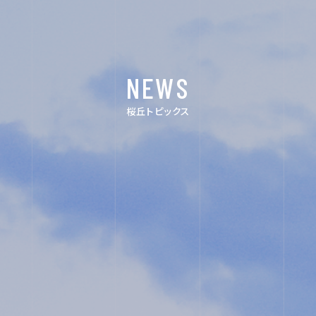
ACHIEVEMENTS
FOR EXAMINEES
NEWS
INFORMATION
桜丘トピックス
OTHERS
インスタグラ
デジタルパン
ム
フレット
ユネスコ・ス
教職員採用
クール
入試相談用
プライバシー