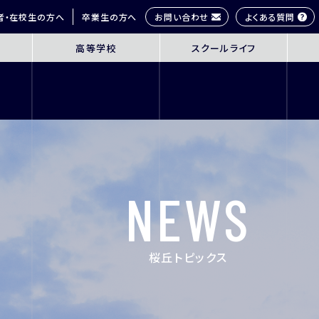
お問い合わせ
よくある質問
者・在校生の方へ
卒業生の方へ
高等学校
スクールライフ
OL
SENIOR HIGH SCHOOL
SCHOOL 
3年間の学びの概要
桜丘生の1日
コース紹介
多彩な学びス
探究学習
部活動紹介
英語教育
年間行事
NEWS
ICT教育
研修旅行
進路指導
制服紹介
進学サポート
施設紹介
桜丘トピックス
ムービーチャ