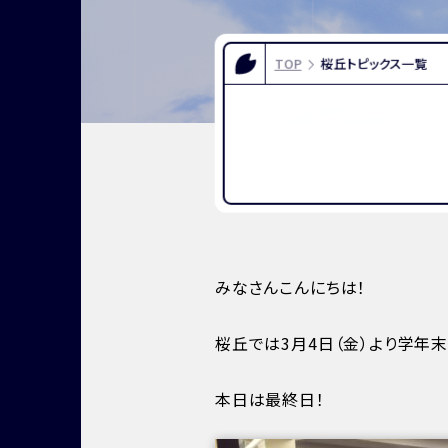
FOR EXAMINEES
INFOR
入試情報
お問い合
TOP
桜丘トピックス一覧
よくある質問
資料請求
アクセス
みなさんこんにちは！
桜丘では3月4日（金）より学年
本日は最終日！