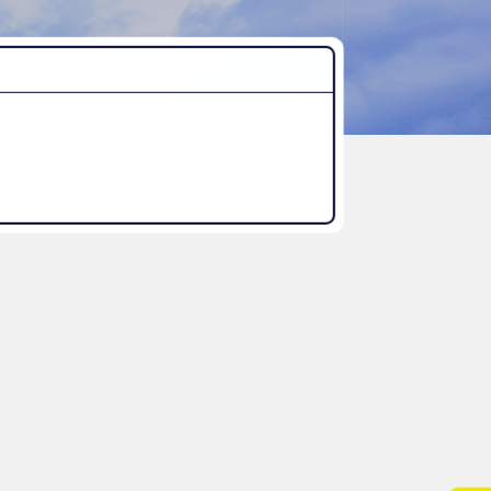
“好き”から始まる未来への学び
探究Report.
ナゼ？×自分
WHY桜丘?
ムービーチャンネル