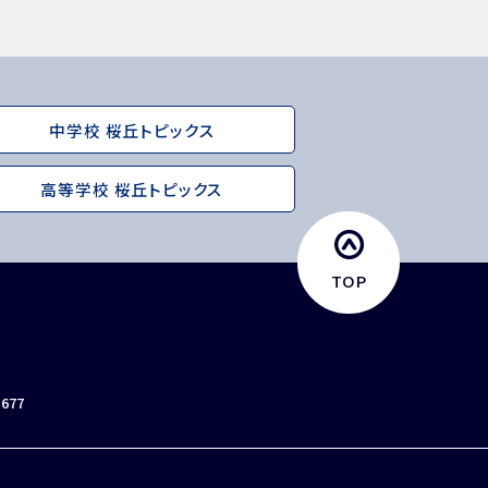
中学校 桜丘トピックス
高等学校 桜丘トピックス
TOP
員採用
入試相談用紙
プライバシーポリシー
0677