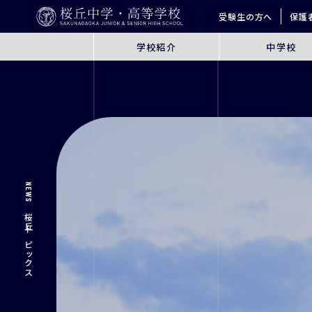
受験生の方へ
保護
学校紹介
中学校
ABOUT
JUNIOR HIGH SCHO
桜丘とは
6年間の学びの概要
指導方針
探究学習
英語教育
ICT教育
NEWS
進学サポート
桜丘トピックス