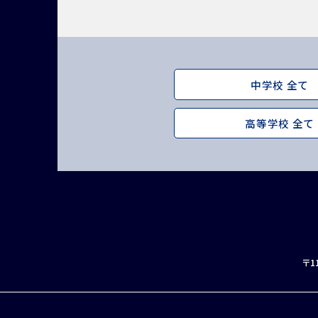
中学校 全て
高等学校 全て
インスタグラム
デジタルパンフレット
〒1