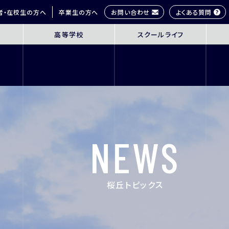
お問い合わせ
よくある質問
者・在校生の方へ
卒業生の方へ
高等学校
スクールライフ
OL
SENIOR HIGH SCHOOL
SCHOOL 
3年間の学びの概要
桜丘生の1日
コース紹介
多彩な学びス
探究学習
部活動紹介
英語教育
年間行事
NEWS
ICT教育
研修旅行
進路指導
制服紹介
進学サポート
施設紹介
桜丘トピックス
ムービーチャ