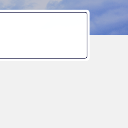
“好き”から始まる未来への学び
探究Report.
ナゼ？×自分
WHY桜丘?
ムービーチャンネル