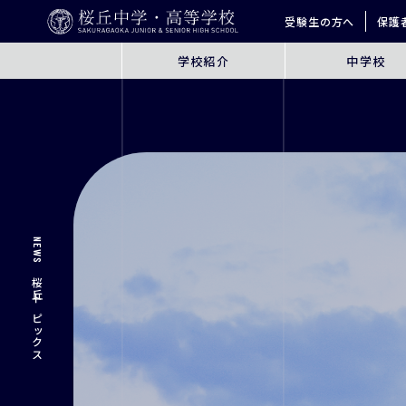
受験生の方へ
保護
学校紹介
中学校
ABOUT
JUNIOR HIGH SCHO
桜丘とは
6年間の学びの概要
指導方針
探究学習
英語教育
ICT教育
NEWS
進学サポート
桜丘トピックス