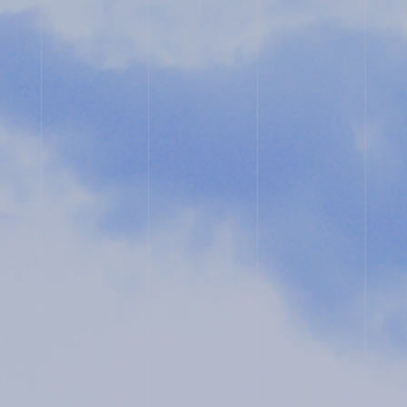
スタ
タル
グラ
パン
ム
フレ
ット
ユネ
教職
ス
員採
コ・
用
スク
ール
入試
プラ
相談
イバ
用紙
シー
ポリ
シー