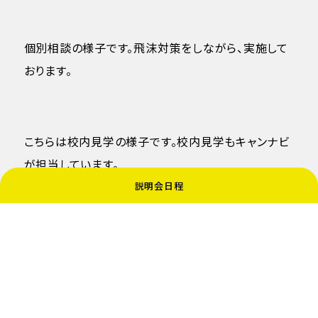
個別相談の様子です。飛沫対策をしながら、実施して
おります。
こちらは校内見学の様子です。校内見学もキャンナビ
が担当しています。
説明会日程
夏に比べるとキャンナビも随分と成長し、実に堂々と
校内見学をしていました。
ご参加下さった受験生の皆様、これから寒くなってき
ますが、風邪など引かないよう体調管理に気を付けな
がら