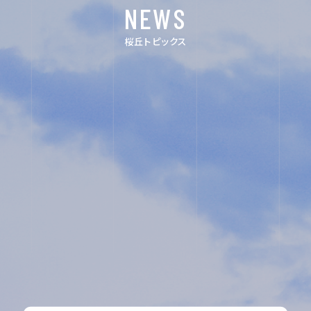
NEWS
FOR EXAMINEES
桜丘トピックス
INFORMATION
OTHERS
インスタグラム
デジタルパンフ
レット
ユネスコ・スク
教職員採用
ール
入試相談用紙
プライバシーポ
リシー