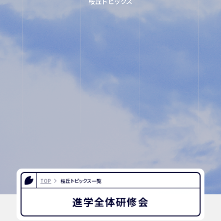
桜丘トピックス
FOR EXAMINEES
INFORMATION
OTHERS
インスタグラム
デジタルパンフレ
ット
ユネスコ・スクー
教職員採用
ル
入試相談用紙
プライバシーポリ
TOP
桜丘トピックス一覧
シー
進学全体研修会