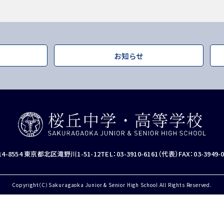
お知らせ
14-8554 東京都北区滝野川1-51-12
TEL：03-3910-6161（代表）
FAX：03-3949-
Copyright（C）Sakuragaoka Junior & Senior High School All Rights Reserved.