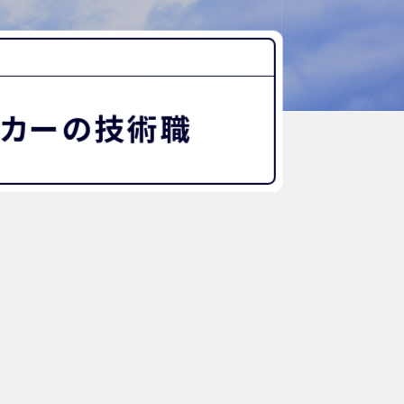
“好き”から始まる未来への学び
探究Report.
ナゼ？×自分
WHY桜丘?
ーカーの技術職
ムービーチャンネル