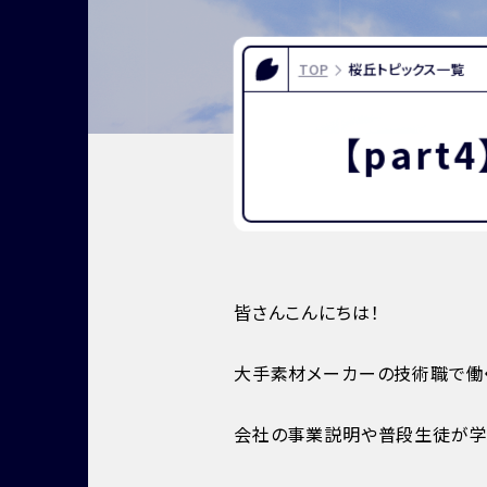
FOR EXAMINEES
INFOR
入試情報
お問い合
TOP
桜丘トピックス一覧
よくある質問
資料請求
アクセス
【par
皆さんこんにちは！
大手素材メーカーの技術職で働く
会社の事業説明や普段生徒が学ん