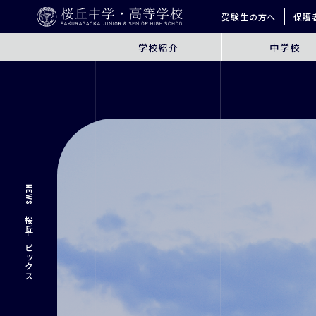
受験生の方へ
保護
学校紹介
中学校
ABOUT
JUNIOR HIGH SCHO
桜丘とは
6年間の学びの概要
指導方針
探究学習
英語教育
ICT教育
NEWS
進学サポート
桜丘トピックス