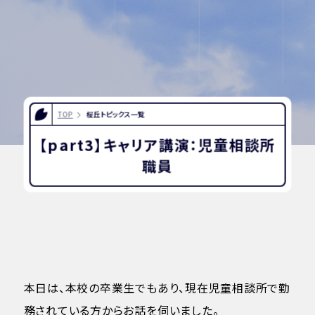
INFORMATION
OTHERS
TOP
桜丘トピックス一覧
インスタグラム
デジタルパンフレット
【part3】キャリア講演：児童相談所
ユネスコ・スクール
教職員採用
職員
入試相談用紙
プライバシーポリシ
ー
本日は、本校の卒業生でもあり、現在児童相談所で勤
務されている方からお話を伺いました。