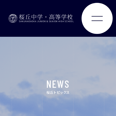
ABOUT
JUNIOR HIGH SCHOOL
SENIOR HIGH SCHOOL
NEWS
SCHOOL LIFE
桜丘トピックス
ACHIEVEMENTS
FOR EXAMINEES