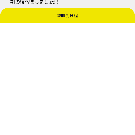
期の復習をしましょう！
説明会日程
暑い日が続いていますので、みなさんも熱中症には気
を付けて、
良い夏休みをお過ごしください！