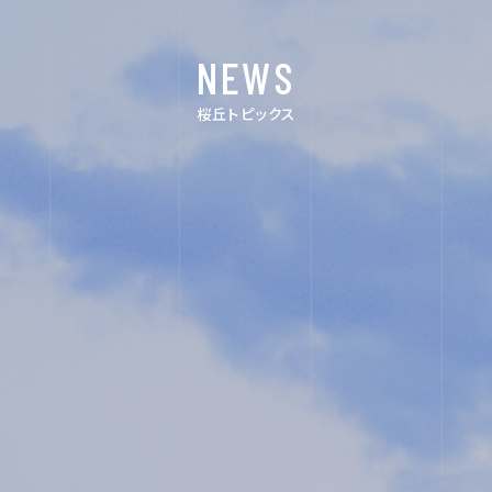
FOR EXAMINEES
NEWS
桜丘トピックス
INFORMATION
OTHERS
インスタグラム
デジタルパン
フレット
ユネスコ・スク
教職員採用
ール
入試相談用紙
プライバシー
ポリシー