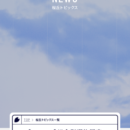
FOR EXAMINEES
桜丘トピックス
INFORMATION
OTHERS
インスタグラム
デジタルパンフレ
ット
ユネスコ・スクー
教職員採用
ル
入試相談用紙
プライバシーポリ
シー
TOP
桜丘トピックス一覧