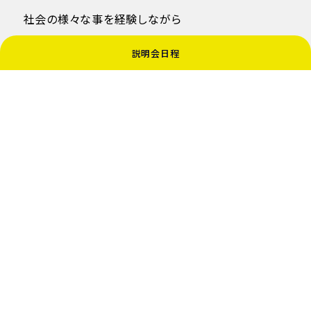
社会の様々な事を経験しながら
説明会日程
ストーリー化しながら一緒に考えていきましょう！
中学校 全て
中学校 お知らせ
中学校 桜丘トピックス